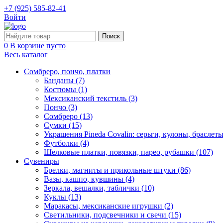
+7 (925) 585-82-41
Войти
0
В корзине пусто
Весь каталог
Сомбреро, пончо, платки
Банданы (7)
Костюмы (1)
Мексиканский текстиль (3)
Пончо (3)
Сомбреро (13)
Сумки (15)
Украшения Pineda Covalin: серьги, кулоны, браслеты
Футболки (4)
Шелковые платки, повязки, парео, рубашки (107)
Сувениры
Брелки, магниты и прикольные штуки (86)
Вазы, кашпо, кувшины (4)
Зеркала, вешалки, таблички (10)
Куклы (13)
Маракасы, мексиканские игрушки (2)
Светильники, подсвечники и свечи (15)