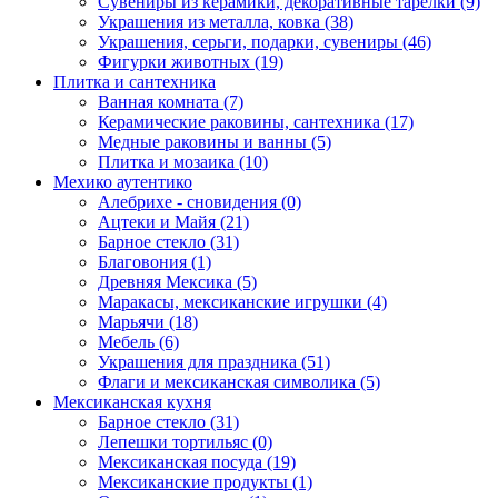
Сувениры из керамики, декоративные тарелки (9)
Украшения из металла, ковка (38)
Украшения, серьги, подарки, сувениры (46)
Фигурки животных (19)
Плитка и сантехника
Ванная комната (7)
Керамические раковины, сантехника (17)
Медные раковины и ванны (5)
Плитка и мозаика (10)
Мехико аутентико
Алебрихе - сновидения (0)
Ацтеки и Майя (21)
Барное стекло (31)
Благовония (1)
Древняя Мексика (5)
Маракасы, мексиканские игрушки (4)
Марьячи (18)
Мебель (6)
Украшения для праздника (51)
Флаги и мексиканская символика (5)
Мексиканская кухня
Барное стекло (31)
Лепешки тортильяс (0)
Мексиканская посуда (19)
Мексиканские продукты (1)