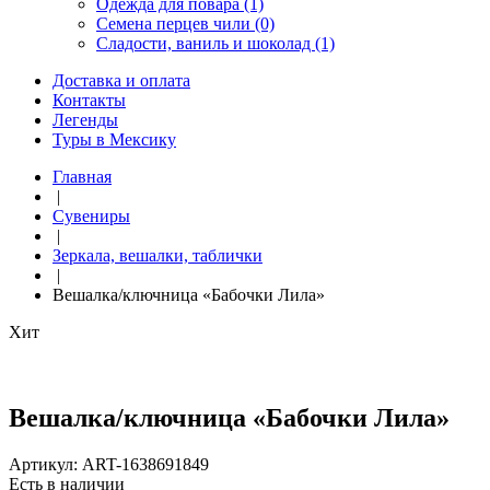
Одежда для повара (1)
Семена перцев чили (0)
Сладости, ваниль и шоколад (1)
Доставка и оплата
Контакты
Легенды
Туры в Мексику
Главная
|
Сувениры
|
Зеркала, вешалки, таблички
|
Вешалка/ключница «Бабочки Лила»
Хит
Вешалка/ключница «Бабочки Лила»
Артикул:
ART-1638691849
Есть в наличии