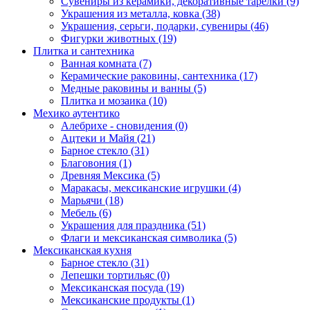
Сувениры из керамики, декоративные тарелки (9)
Украшения из металла, ковка (38)
Украшения, серьги, подарки, сувениры (46)
Фигурки животных (19)
Плитка и сантехника
Ванная комната (7)
Керамические раковины, сантехника (17)
Медные раковины и ванны (5)
Плитка и мозаика (10)
Мехико аутентико
Алебрихе - сновидения (0)
Ацтеки и Майя (21)
Барное стекло (31)
Благовония (1)
Древняя Мексика (5)
Маракасы, мексиканские игрушки (4)
Марьячи (18)
Мебель (6)
Украшения для праздника (51)
Флаги и мексиканская символика (5)
Мексиканская кухня
Барное стекло (31)
Лепешки тортильяс (0)
Мексиканская посуда (19)
Мексиканские продукты (1)