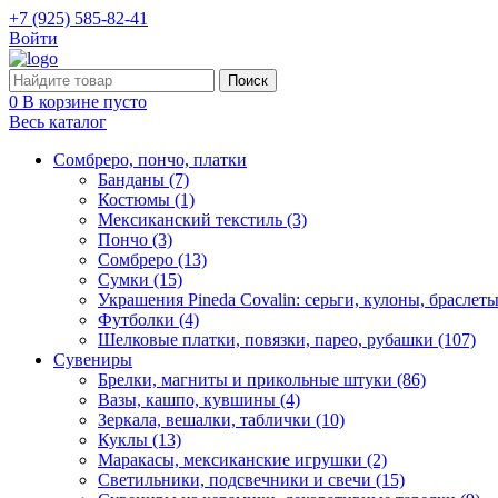
+7 (925) 585-82-41
Войти
0
В корзине пусто
Весь каталог
Сомбреро, пончо, платки
Банданы (7)
Костюмы (1)
Мексиканский текстиль (3)
Пончо (3)
Сомбреро (13)
Сумки (15)
Украшения Pineda Covalin: серьги, кулоны, браслеты
Футболки (4)
Шелковые платки, повязки, парео, рубашки (107)
Сувениры
Брелки, магниты и прикольные штуки (86)
Вазы, кашпо, кувшины (4)
Зеркала, вешалки, таблички (10)
Куклы (13)
Маракасы, мексиканские игрушки (2)
Светильники, подсвечники и свечи (15)