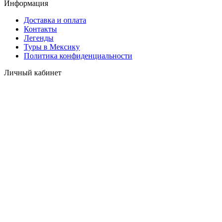
Информация
Доставка и оплата
Контакты
Легенды
Туры в Мексику
Политика конфиденциальности
Личный кабинет
Вход
Регистрация
Забыли пароль?
Мы в соцсетях
© Все права защищены
Спасибо за Ваше обращение!
Заявка отправлена.
Мы свяжемся с Вами в ближайшее время.
Обратный звонок