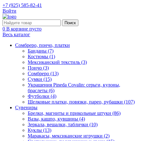
+7 (925) 585-82-41
Войти
0
В корзине пусто
Весь каталог
Сомбреро, пончо, платки
Банданы (7)
Костюмы (1)
Мексиканский текстиль (3)
Пончо (3)
Сомбреро (13)
Сумки (15)
Украшения Pineda Covalin: серьги, кулоны,
браслеты (6)
Футболки (4)
Шелковые платки, повязки, парео, рубашки (107)
Сувениры
Брелки, магниты и прикольные штуки (86)
Вазы, кашпо, кувшины (4)
Зеркала, вешалки, таблички (10)
Куклы (13)
Маракасы, мексиканские игрушки (2)