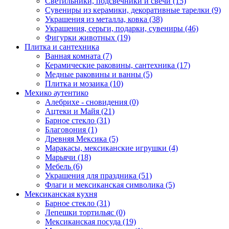
Светильники, подсвечники и свечи (15)
Сувениры из керамики, декоративные тарелки (9)
Украшения из металла, ковка (38)
Украшения, серьги, подарки, сувениры (46)
Фигурки животных (19)
Плитка и сантехника
Ванная комната (7)
Керамические раковины, сантехника (17)
Медные раковины и ванны (5)
Плитка и мозаика (10)
Мехико аутентико
Алебрихе - сновидения (0)
Ацтеки и Майя (21)
Барное стекло (31)
Благовония (1)
Древняя Мексика (5)
Маракасы, мексиканские игрушки (4)
Марьячи (18)
Мебель (6)
Украшения для праздника (51)
Флаги и мексиканская символика (5)
Мексиканская кухня
Барное стекло (31)
Лепешки тортильяс (0)
Мексиканская посуда (19)