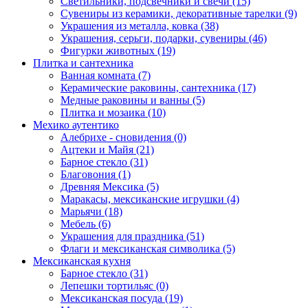
Светильники, подсвечники и свечи (15)
Сувениры из керамики, декоративные тарелки (9)
Украшения из металла, ковка (38)
Украшения, серьги, подарки, сувениры (46)
Фигурки животных (19)
Плитка и сантехника
Ванная комната (7)
Керамические раковины, сантехника (17)
Медные раковины и ванны (5)
Плитка и мозаика (10)
Мехико аутентико
Алебрихе - сновидения (0)
Ацтеки и Майя (21)
Барное стекло (31)
Благовония (1)
Древняя Мексика (5)
Маракасы, мексиканские игрушки (4)
Марьячи (18)
Мебель (6)
Украшения для праздника (51)
Флаги и мексиканская символика (5)
Мексиканская кухня
Барное стекло (31)
Лепешки тортильяс (0)
Мексиканская посуда (19)