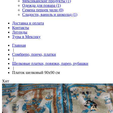
Мексиканские продукты (1)
Одежда для повара (1)
Семена перцев чили (0)
Сладости, ваниль и шоколад (1)
Доставка и оплата
Контакты
Легенды
Туры в Мексику
Главная
|
Сомбреро, пончо, платки
|
Шелковые платки, повязки, парео, рубашки
|
Платок шелковый 90х90 см
Хит