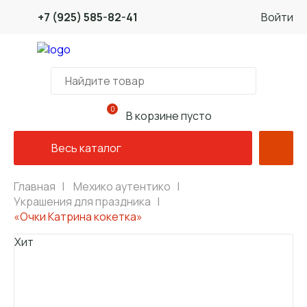
+7 (925) 585-82-41
Войти
0
В корзине пусто
Весь каталог
Главная
|
Мехико аутентико
|
Украшения для праздника
|
«Очки Катрина кокетка»
Хит