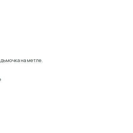
дьмочка на метле.
е