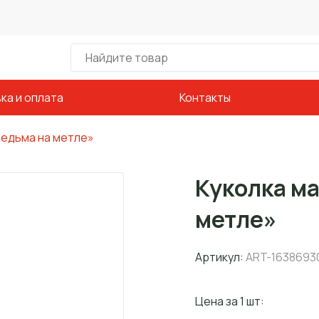
ка и оплата
Контакты
Ведьма на метле»
Куколка м
метле»
Артикул:
ART-1638693
Цена за 1 шт: