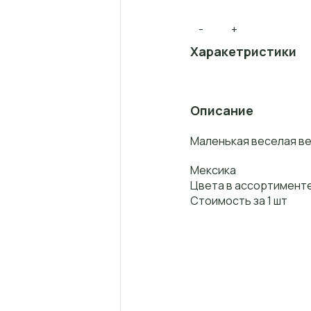
-
+
Харакетристики
Описание
Маленькая веселая ве
Мексика
Цвета в ассортимент
Стоимость за 1 шт