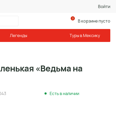
Войти
0
В корзине пусто
Легенды
Туры в Мексику
аленькая «Ведьма на
043
Есть в наличии