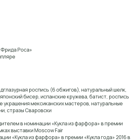
«Фрида Роса»
мпляре
дглазурная роспись (6 обжигов), натуральный шелк,
японский бисер, испанские кружева, батист, роспись
е украшения мексиканских мастеров, натуральные
и, стразы Сваровски
ителем в номинации «Кукла из фарфора» в премии
амках выставки Moscow Fair
ции «Кукла из фарфора» в премии «Кукла года» 2016 в