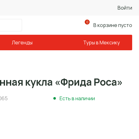
Войти
0
В корзине пусто
Легенды
Туры в Мексику
нная кукла «Фрида Роса»
065
Есть в наличии