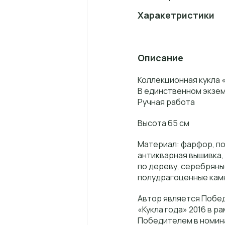
Харакетристики
Описание
Коллекционная кукла 
В единственном экзе
Ручная работа
Высота 65 см
Материал: фарфор, по
антикварная вышивка, 
по дереву, серебряны
полудрагоценные камн
Автор является Побед
«Кукла года» 2016 в р
Победителем в номина