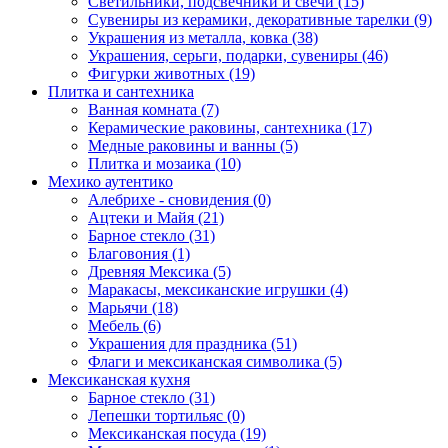
Светильники, подсвечники и свечи (15)
Сувениры из керамики, декоративные тарелки (9)
Украшения из металла, ковка (38)
Украшения, серьги, подарки, сувениры (46)
Фигурки животных (19)
Плитка и сантехника
Ванная комната (7)
Керамические раковины, сантехника (17)
Медные раковины и ванны (5)
Плитка и мозаика (10)
Мехико аутентико
Алебрихе - сновидения (0)
Ацтеки и Майя (21)
Барное стекло (31)
Благовония (1)
Древняя Мексика (5)
Маракасы, мексиканские игрушки (4)
Марьячи (18)
Мебель (6)
Украшения для праздника (51)
Флаги и мексиканская символика (5)
Мексиканская кухня
Барное стекло (31)
Лепешки тортильяс (0)
Мексиканская посуда (19)