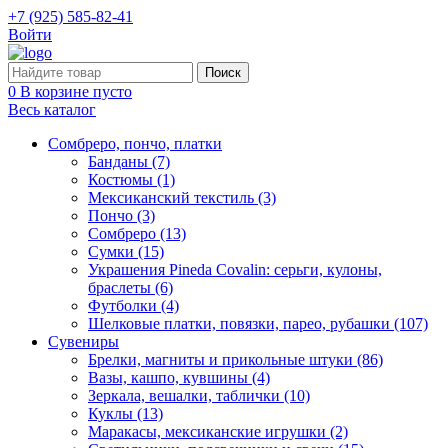
+7 (925) 585-82-41
Войти
0
В корзине пусто
Весь каталог
Сомбреро, пончо, платки
Банданы (7)
Костюмы (1)
Мексиканский текстиль (3)
Пончо (3)
Сомбреро (13)
Сумки (15)
Украшения Pineda Covalin: серьги, кулоны,
браслеты (6)
Футболки (4)
Шелковые платки, повязки, парео, рубашки (107)
Сувениры
Брелки, магниты и прикольные штуки (86)
Вазы, кашпо, кувшины (4)
Зеркала, вешалки, таблички (10)
Куклы (13)
Маракасы, мексиканские игрушки (2)