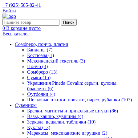
+7 (925) 585-82-41
Войти
0
В корзине пусто
Весь каталог
Сомбреро, пончо, платки
Банданы (7)
Костюмы (1)
Мексиканский текстиль (3)
Пончо (3)
Сомбреро (13)
Сумки (15)
Украшения Pineda Covalin: серьги, кулоны,
браслеты (6)
Футболки (4)
Шелковые платки, повязки, парео, рубашки (107)
Сувениры
Брелки, магниты и прикольные штуки (86)
Вазы, кашпо, кувшины (4)
Зеркала, вешалки, таблички (10)
Куклы (13)
Маракасы, мексиканские игрушки (2)