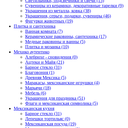
Светильники, подсвечники и свечи (15)
Сувениры из керамики, декоративные тарелки (9)
Украшения из металла, ковка (38)
Украшения, серьги, подарки, сувениры (46)
Фигурки животных (19)
Плитка и сантехника
Ванная комната (7)
Керамические раковины, сантехника (17)
Медные раковины и ванны (5)
Плитка и мозаика (10)
Мехико аутентико
Алебрихе - сновидения (0)
Ацтеки и Майя (21)
Барное стекло (31)
Благовония (1)
Древняя Мексика (5)
Маракасы, мексиканские игрушки (4)
Марьячи (18)
Мебель (6)
Украшения для праздника (51)
Флаги и мексиканская символика (5)
Мексиканская кухня
Барное стекло (31)
Лепешки тортильяс (0)
Мексиканская посуда (19)