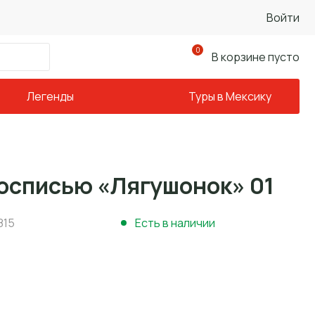
Войти
0
В корзине пусто
Легенды
Туры в Мексику
росписью «Лягушонок» 01
815
Есть в наличии